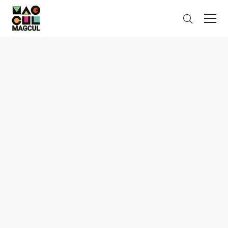
ン
さ
テ
が
ン
す
ツ
に
ス
キ
ッ
プ