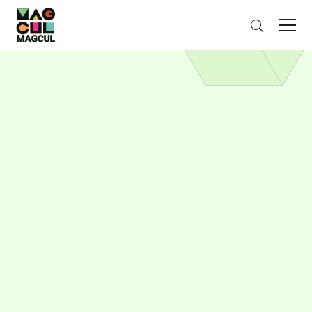
ン
さ
テ
が
ン
す
ツ
に
ス
キ
ッ
プ