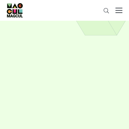
ン
さ
テ
が
ン
す
ツ
に
ス
キ
ッ
プ