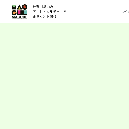
ン
イ
テ
ン
ツ
に
ス
キ
ッ
プ