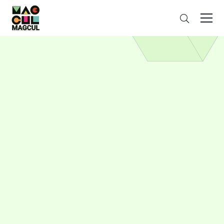
ン
さ
テ
が
ン
す
ツ
に
ス
キ
ッ
プ