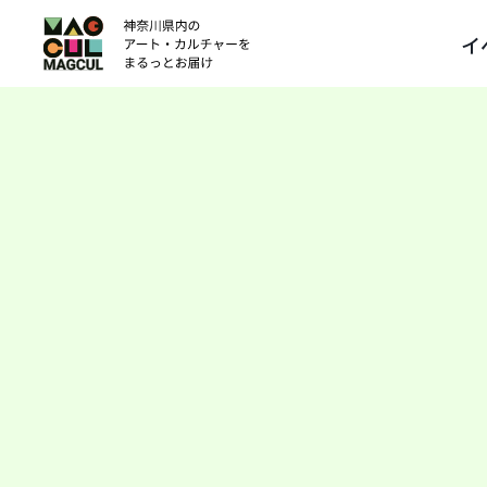
ン
イ
テ
ン
ツ
に
ス
キ
ッ
プ