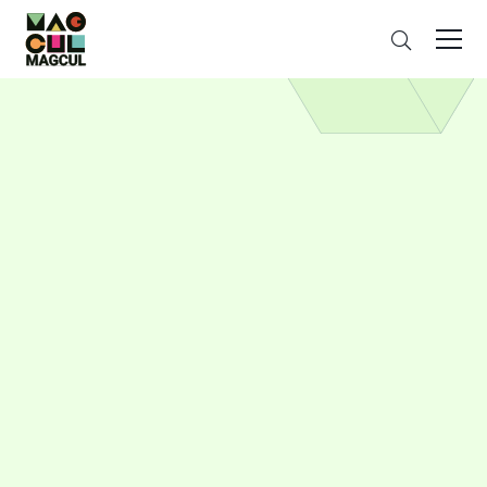
ン
さ
テ
が
ン
す
ツ
に
ス
キ
ッ
プ