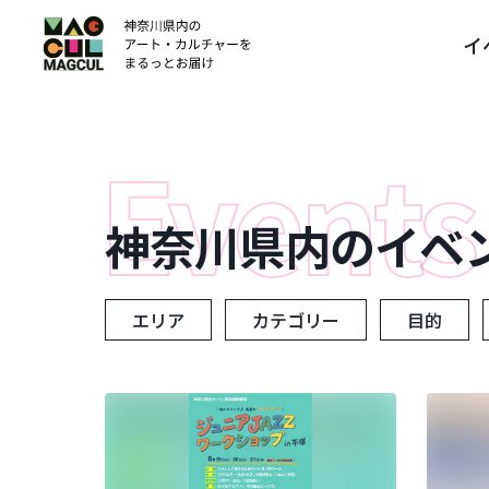
ン
イ
テ
ン
ツ
に
ス
キ
ッ
神奈川県内のイベ
プ
エリア
カテゴリー
目的