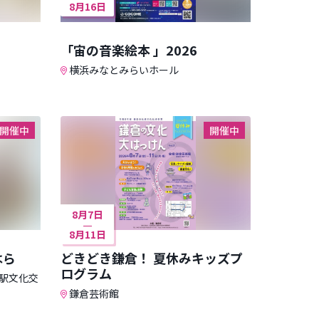
8月16日
「宙の音楽絵本 」2026
横浜みなとみらいホール
開催中
開催中
8月7日
8月11日
はら
どきどき鎌倉！ 夏休みキッズプ
ログラム
駅文化交
鎌倉芸術館