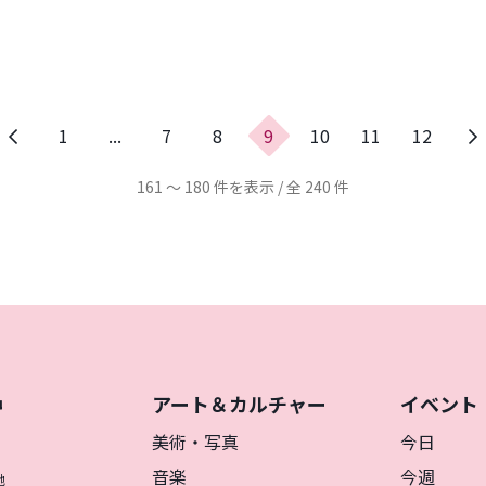
前
1
...
7
8
9
10
11
12
の
ペ
161 ～ 180 件を表示 / 全 240 件
ー
ジ
アート＆カルチャー
イベント
神
を
美術・写真
今日
音楽
今週
地