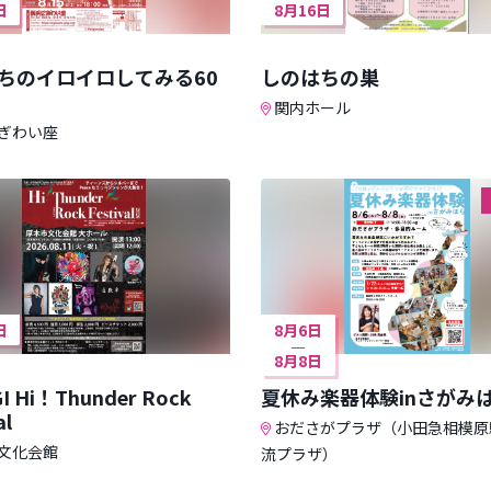
日
8月16日
ちのイロイロしてみる60
しのはちの巣
関内ホール
ぎわい座
日
8月6日
8月8日
I Hi！Thunder Rock
夏休み楽器体験inさがみ
al
おださがプラザ（小田急相模原
文化会館
流プラザ）