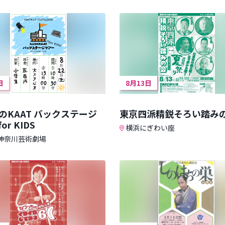
日
8月13日
のKAAT バックステージ
東京四派精鋭そろい踏み
or KIDS
横浜にぎわい座
 神奈川芸術劇場