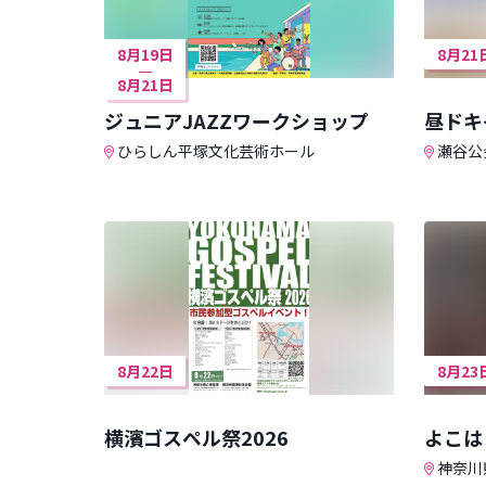
8月19日
8月21
8月21日
ジュニアJAZZワークショップ
昼ドキ
ひらしん平塚文化芸術ホール
瀬谷公
8月22日
8月23
横濱ゴスペル祭2026
よこは
神奈川