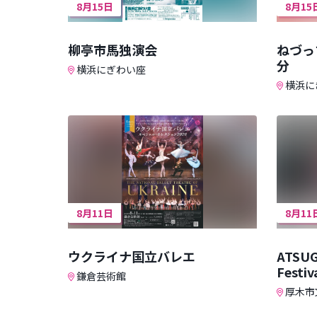
8月15日
8月15
柳亭市馬独演会
ねづっ
分
横浜にぎわい座
横浜に
8月11日
8月11
ウクライナ国立バレエ
ATSUG
Festiv
鎌倉芸術館
厚木市