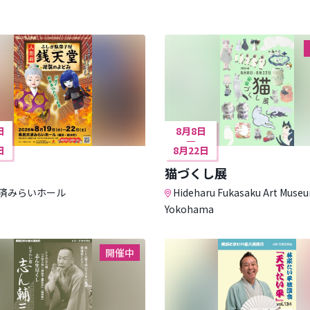
日
8月8日
日
8月22日
猫づくし展
済みらいホール
Hideharu Fukasaku Art Muse
Yokohama
開催中