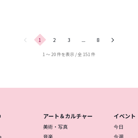
前
1
2
3
...
8
の
ペ
1 ～ 20 件を表示 / 全 151 件
ー
ジ
アート＆カルチャー
イベント
神
を
美術・写真
今日
音楽
今週
地