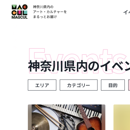
ン
イ
テ
ン
ツ
に
ス
キ
ッ
神奈川県内のイベ
プ
エリア
カテゴリー
目的