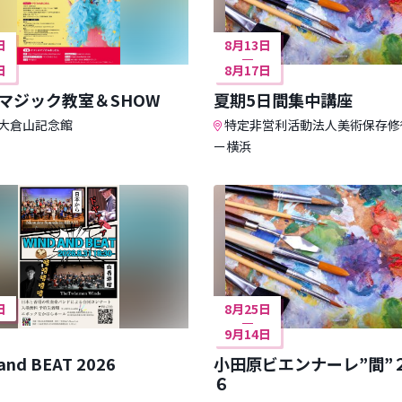
日
8月13日
日
8月17日
マジック教室＆SHOW
夏期5日間集中講座
大倉山記念館
特定非営利活動法人美術保存修
ー横浜
日
8月25日
9月14日
and BEAT 2026
小田原ビエンナーレ”間”
６