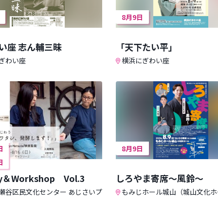
8月9日
い座 志ん輔三昧
「天下たい平」
ぎわい座
横浜にぎわい座
日
8月9日
日
ry＆Workshop Vol.3
しろやま寄席～風鈴～
瀬谷区民文化センター あじさいプ
もみじホール城山（城山文化ホ