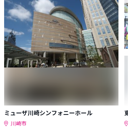
ミューザ川崎シンフォニーホール
東
川崎市