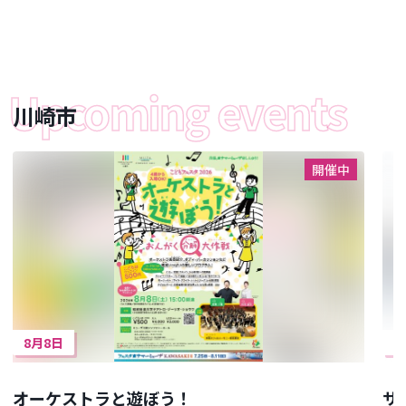
川崎市
開催中
8月8日
8
オーケストラと遊ぼう！
サ