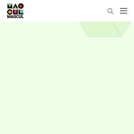
ン
さ
テ
が
ン
す
ツ
に
ス
キ
ッ
プ