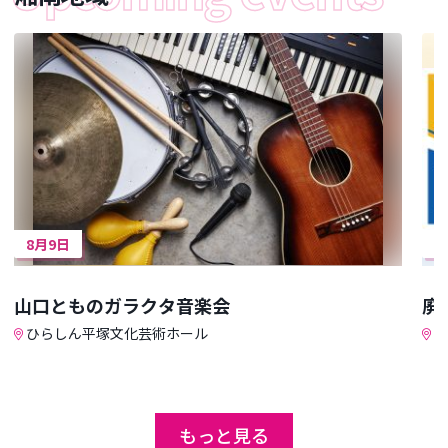
8月9日
8
山口とものガラクタ音楽会
廃
ひらしん平塚文化芸術ホール
ひ
もっと見る