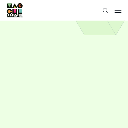
ン
さ
テ
が
ン
す
ツ
に
ス
キ
ッ
プ