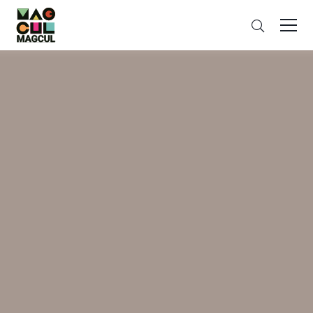
ン
さ
テ
が
ン
す
ツ
に
ス
キ
ッ
プ