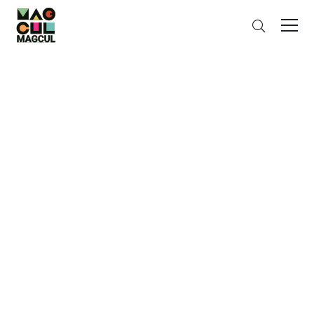
ン
さ
テ
が
ン
す
ツ
に
ス
キ
ッ
プ