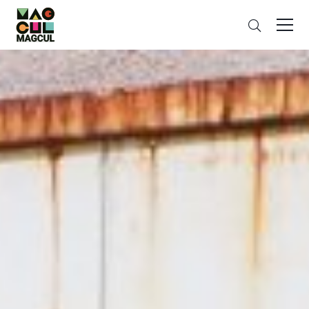
ン
さ
テ
が
ン
す
ツ
に
ス
キ
ッ
プ