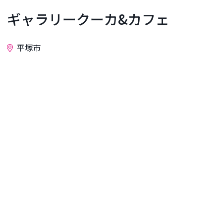
ギャラリークーカ&カフェ
平塚市
お問い合わせ
ギャラリークーカ＆カフェで
は、studio COOCA所属アーティ
ストや地域のアーティストの作
品展を開催。
ハンディキャップを持ったスタ
ッフが自分の得意なことでお店