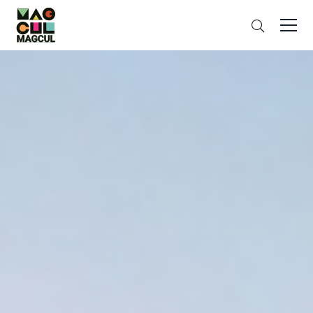
ン
搜
テ
索
ン
ツ
に
ス
キ
ッ
プ