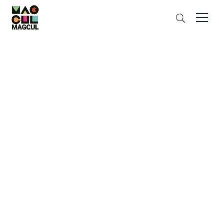
ン
さ
テ
が
ン
す
ツ
に
ス
キ
ッ
プ