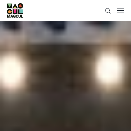
ン
さ
テ
が
ン
す
ツ
に
ス
キ
ッ
プ