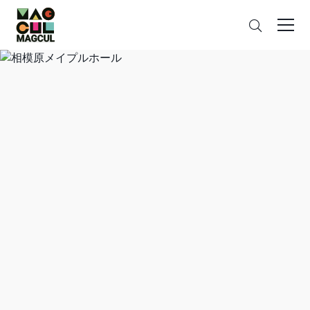
ン
さ
テ
が
ン
す
ツ
に
ス
キ
ッ
プ