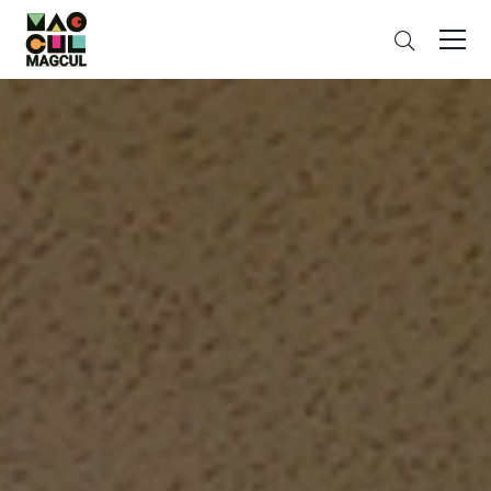
ン
さ
テ
が
ン
す
ツ
に
ス
キ
ッ
プ