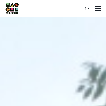
ン
さ
テ
が
ン
す
ツ
に
ス
キ
ッ
プ