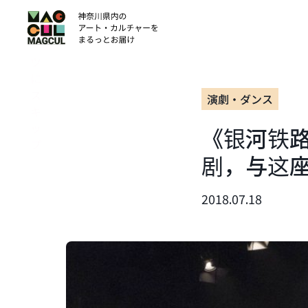
ン
テ
ン
ツ
に
ス
演劇・ダンス
キ
ッ
《银河铁
プ
剧，与这
2018.07.18