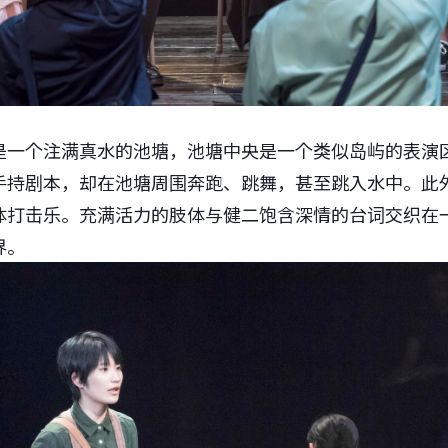
是一个注满真水的池塘，池塘中央是一个类似岛屿的表演
手持剧本，却在池塘周围奔跑、跳舞，甚至跳入水中。此
体打击乐。充满活力的肢体与健二饱含深情的台词交织在
界。