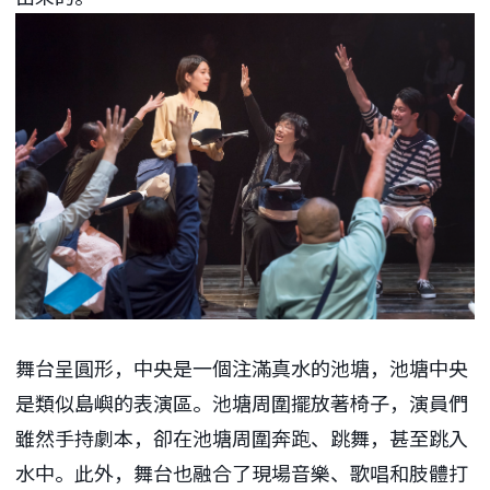
舞台呈圓形，中央是一個注滿真水的池塘，池塘中央
是類似島嶼的表演區。池塘周圍擺放著椅子，演員們
雖然手持劇本，卻在池塘周圍奔跑、跳舞，甚至跳入
水中。此外，舞台也融合了現場音樂、歌唱和肢體打