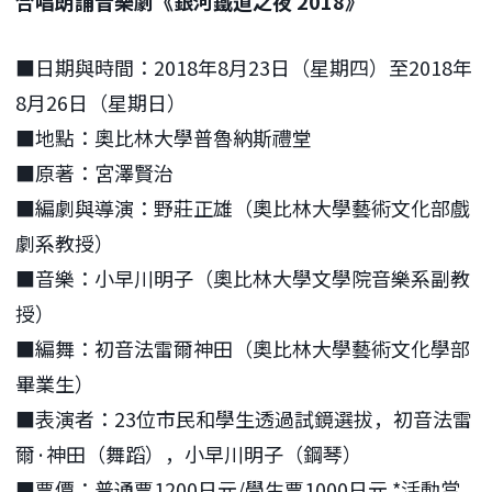
合唱朗誦音樂劇《銀河鐵道之夜 2018》
■日期與時間：2018年8月23日（星期四）至2018年
8月26日（星期日）
■地點：奧比林大學普魯納斯禮堂
■原著：宮澤賢治
■編劇與導演：野莊正雄（奧比林大學藝術文化部戲
劇系教授）
■音樂：小早川明子（奧比林大學文學院音樂系副教
授）
■編舞：初音法雷爾神田（奧比林大學藝術文化學部
畢業生）
■表演者：23位市民和學生透過試鏡選拔，初音法雷
爾·神田（舞蹈），小早川明子（鋼琴）
■票價：普通票1200日元/學生票1000日元 *活動當