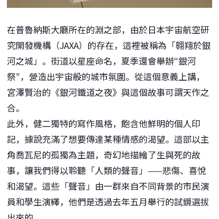
在普魯納斯大廳所在的淵之部，由於日本宇宙航空研
究開發機構（JAXA）的存在，這裡被稱為「翱翔於銀
河之城」。街道以星座命名，夏季還會舉辦“銀河
祭”，營造出宇宙般的城市氛圍。從這個意義上講，
宮澤賢治的《銀河鐵道之夜》與這個故事可謂天作之
合。
此外，健二獨特的寫作風格，飽含他鮮明的個人印
記，據說充滿了想要傳達某種情感的渴望。這部以主
角喬瓦尼的孤獨為主題，奇幻地描繪了生與死的故
事，讓我們得以聆聽「人類的聲音」——悲傷、喜悅
和渴望。這些「聲音」由一群來自不同背景的市民演
員和學生演繹，他們是透過去年五月舉行的試鏡選拔
出來的。