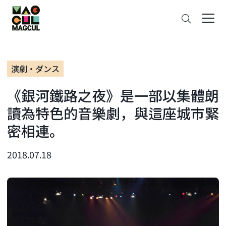
ン
搜
テ
索
ン
ツ
に
演劇・ダンス
ス
キ
《銀河鐵路之夜》是一部以集體朗
ッ
プ
讀為特色的音樂劇，與這座城市緊
密相連。
2018.07.18