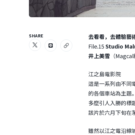
SHARE
去看看，去體驗藝
File.15
Studio M
井上美雪
（Magca
江之島電影院
這是一系列由不同
的各個車站為主題
多麼引人入勝的標
該片於六月下旬在
雖然以江之電沿線