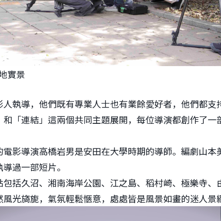
地實景
影人執導，他們既有專業人士也有業餘愛好者，他們都支
」和「連結」這兩個共同主題展開，每位導演都創作了一
的電影導演高橋岩男是安田在大學時期的導師。編劇山本
執導過一部短片。
點包括久沼、湘南海岸公園、江之島、稻村崎、極樂寺、
然風光旖旎，氣氛輕鬆愜意，處處皆是風景如畫的迷人景