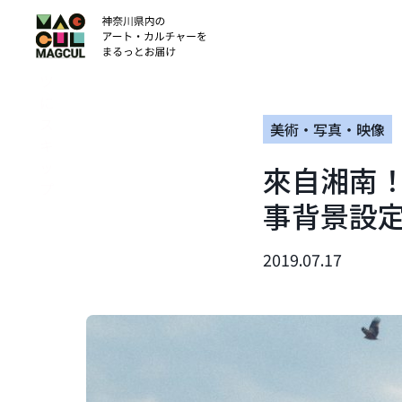
ン
テ
ン
ツ
に
ス
美術・写真・映像
キ
ッ
來自湘南
プ
事背景設
2019.07.17