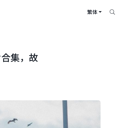
搜
繁体
索
片合集，故