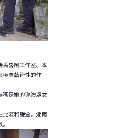
持馬魯阿工作室。本
部極具藝術性的作
美穗是她的導演處女
由比濱和鎌倉。湘南
緻。