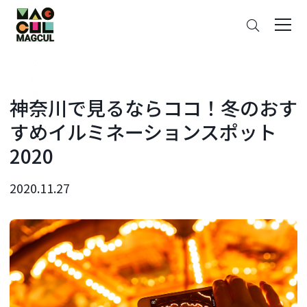
ン
さ
テ
が
ン
す
ツ
に
ス
神奈川で見るならココ！冬のおす
キ
すめイルミネーションスポット
ッ
プ
2020
2020.11.27