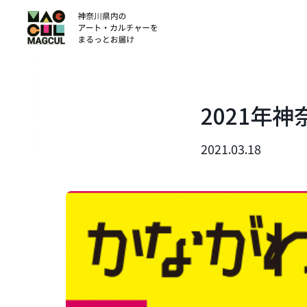
ン
テ
ン
ツ
に
ス
2021年
キ
ッ
プ
2021.03.18