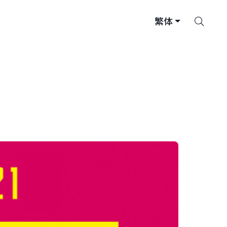
搜
繁体
索