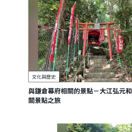
文化與歷史
與鎌倉幕府相關的景點－大江弘元和
關景點之旅