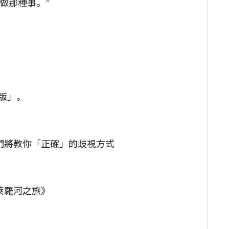
做那種事。”
鐘版」。
們將教你「正確」的歧視方式
萊羅河之旅》