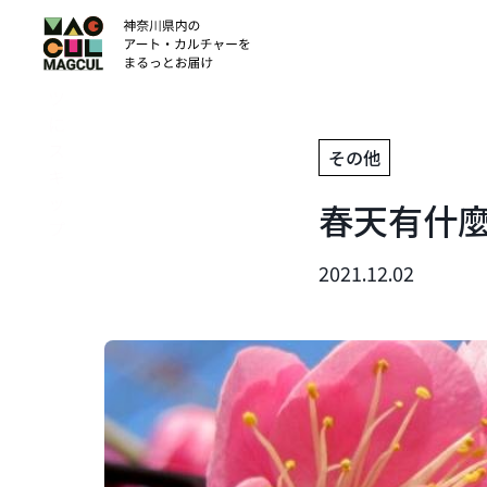
ン
テ
ン
ツ
に
ス
その他
キ
ッ
春天有什
プ
2021.12.02