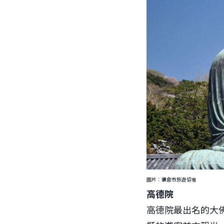
圖片：鐮倉市旅遊協會
高德院
高德院最出名的大佛