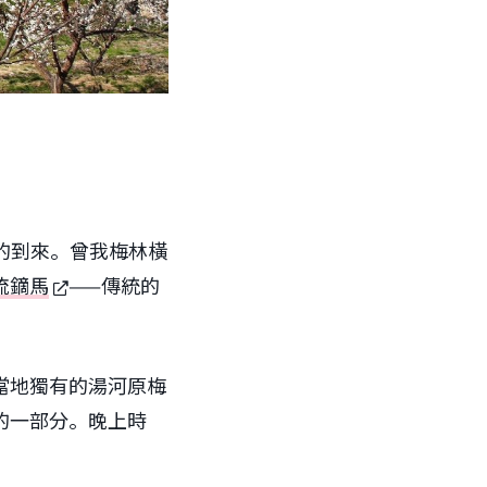
客的到來。曾我梅林橫
流鏑馬
——傳統的
當地獨有的湯河原梅
的一部分。晚上時