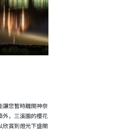
能讓您暫時離開神奈
築外，三溪園的櫻花
以欣賞到燈光下盛開