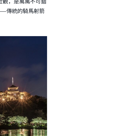
壯觀，是萬萬不可錯
——傳統的騎馬射箭