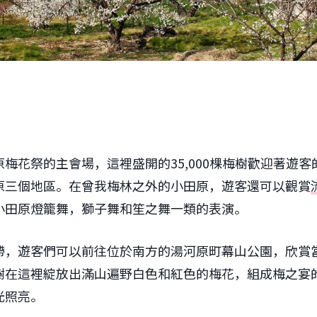
原梅花祭的主會場，這裡盛開的35,000棵梅樹歡迎著遊
原三個地區。在曾我梅林之外的小田原，遊客還可以觀賞
小田原燈籠舞，獅子舞和笙之舞一類的表演。
帶，遊客們可以前往位於南方的湯河原町幕山公園，欣賞
樹在這裡綻放出滿山遍野白色和紅色的梅花，組成梅之宴
光照亮。