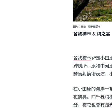
圖片：神奈川縣旅遊協會
曾我梅林 & 梅之宴
曾我梅林
是小田
跨別所、原和中河
騎馬射箭術表演，
在小田原的海岸一
花祭典。四千棵梅
分，梅花也會有燈