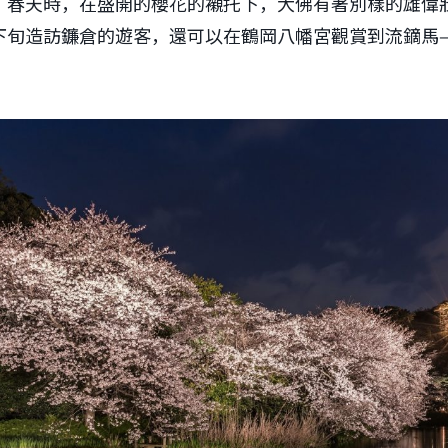
。春天時，在盛開的櫻花的襯托下，大佛有著別樣的雄偉
下旬造訪鐮倉的遊客，還可以在鶴岡八幡宮觀賞到流鏑馬