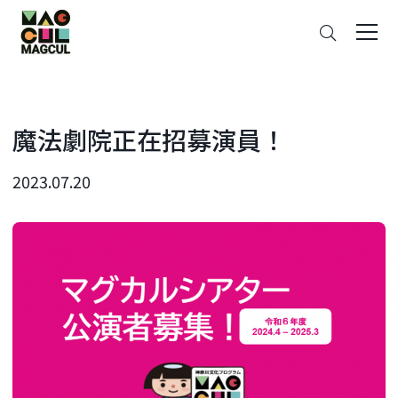
ン
搜
テ
索
ン
ツ
に
ス
魔法劇院正在招募演員！
キ
ッ
2023.07.20
プ