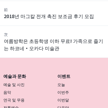
前
2018년 마그칼 전개 촉진 보조금 후기 모집
次
여름방학은 초등학생 이하 무료! 가족으로 즐기
는 하코네・오카다 미술관
예술과 문화
이벤트
예술 및 사진
오늘
음악
이번주
연극 및 무용
이번달
전통예술
다음달