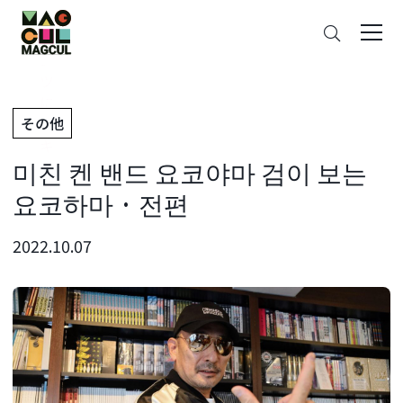
ン
검
テ
색
ン
ツ
に
その他
ス
キ
미친 켄 밴드 요코야마 검이 보는
ッ
プ
요코하마 · 전편
2022.10.07