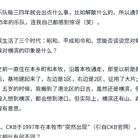
乐队每三四年就会出点什么事，比如解散什么的，所以通
25年的乐队，连我自己都感到惊讶（笑）。
滨生活了三个时代：昭和、平成和令和。您能否谈谈您对
候对横滨的印象是什么？
之前一直住在本乡町和本牧，沿着本牧通走，那里以前是
后，基地建起来了，左边是1区，右边是2区，征用了大片
。五岁的时候，我搬到了港北区的日吉，虽然还是横滨，
般人想到横滨，都会想到港口。但实际上，横滨还有山、
很有意思。
。CKB于1997年在本牧市“突然出现”（引自CKB官网
年相比有何不同？