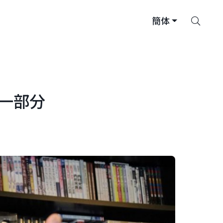
搜
簡体
索
一部分