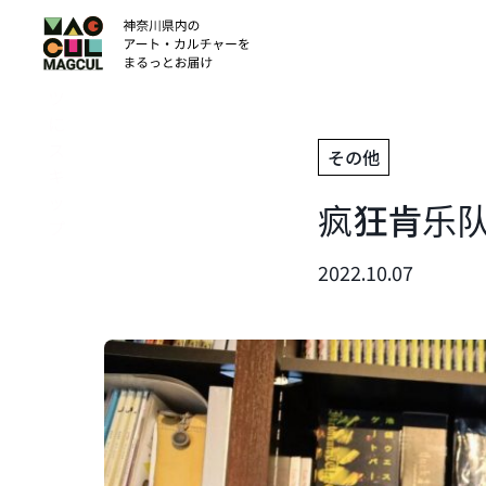
ン
テ
ン
ツ
に
ス
その他
キ
ッ
疯狂肯乐
プ
2022.10.07