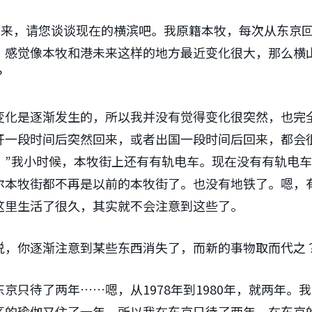
下来，请您谈谈现在的横滨吧。我原籍本牧，每次从东京
。感觉像本牧和港未来这样的地方最近变化很大，那么横
？
变化是逐渐发生的，所以我并没有觉得变化很突然，也完
开一段时间后突然回来，或者出国一段时间后回来，都会
。”我小时候，本牧街上还有有轨电车。现在没有有轨电
尔本牧街都不再是以前的本牧街了。也没有地铁了。嗯，
这里生活了很久，其实就不会注意到这些了。
说，你逐渐注意到某些东西消失了，而新的事物取而代之
京只待了两年……嗯，从1978年到1980年，就两年。
区的瑜伽又住了一年。所以我在东京只待了两年。在东京