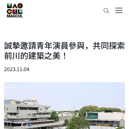
ン
搜
テ
索
ン
ツ
に
ス
誠摯邀請青年演員參與，共同探索
キ
前川的建築之美！
ッ
プ
2023.11.04