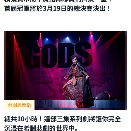
首屆冠軍將於3月19日的總決賽決出！
戲劇與舞蹈
總共10小時！這部三集系列劇將讓你完全
沉浸在希臘悲劇的世界中。