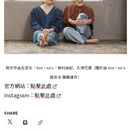
照片中由左至右：Von・no's：植村由紀、久保花惠（圖片由 Von・no's
提供 © 齋藤雄作）
官方網站：
點擊此處
Instagram：
點擊此處
SHARE