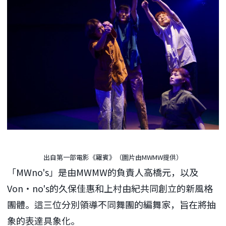
出自第一部電影《羅賓》（圖片由MWMW提供）
「MWno's」是由MWMW的負責人高橋元，以及
Von・no's的久保佳惠和上村由紀共同創立的新風格
團體。這三位分別領導不同舞團的編舞家，旨在將抽
象的表達具象化。