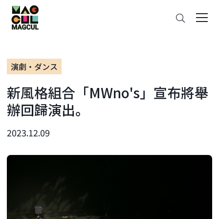
ン
搜
テ
索
ン
ツ
に
演劇・ダンス
ス
キ
新風格組合「MWno's」宣布將舉
ッ
プ
辦回歸演出。
2023.12.09