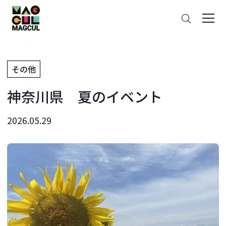
ン
さ
テ
が
ン
す
ツ
に
その他
ス
キ
神奈川県 夏のイベント
ッ
プ
2026.05.29