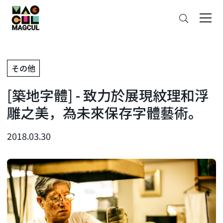
ン
搜
テ
索
ン
ツ
に
その他
ス
キ
[築地字體] - 致力於展現紋理和浮
ッ
プ
雕之美，為未來保存字體藝術。
2018.03.30