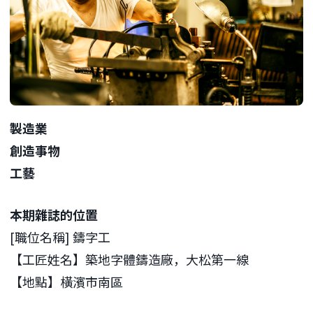
製造業
創造事物
工藝
本期雜誌的位置
[職位名稱] 鑄字工
【工匠姓名】築地字體鑄造廠，大松第一線
【地點】橫濱市南區