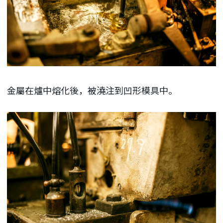
金屬在爐中熔化後，被澆注到凹形模具中。