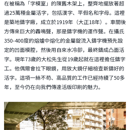
在被稱為「字模室」的陳舊木架上，整齊地擺放著超
過25萬種金屬活字，包括漢字、平假名和字母。這裡
是築地鑄字廠，成立於1919年（大正18年）。車間後
方傳來巨大的轟鳴聲，那是鑄字機的運作聲。在攝氏
350-400度的熔爐中熔化的金屬錠流入鑄字機預先設
定的凹面模腔，然後用自來水冷卻，最終鑄成凸面活
字。現年73歲的大松先生從19歲起就在這裡擔任鑄字
工。他偶爾會拉下眼鏡，用放大鏡仔細檢查新鑄好的
活字。這項一絲不苟、高品質的工作已經持續了50多
年，至今仍在向我們傳達活版印刷的魅力。