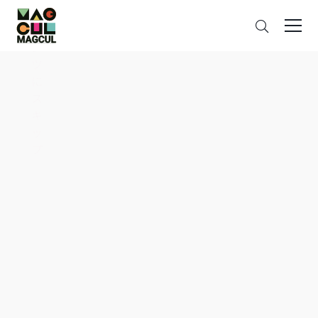
ン
さ
テ
が
ン
す
ツ
に
ス
キ
ッ
プ