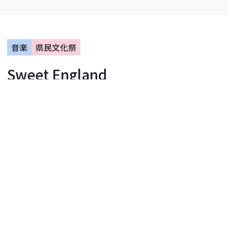
音楽
県民文化祭
Sweet England
小田原三の丸ホール
開催日：2026年08月22日
開催まであと14日
イベント
お問い合わせ
Sweet England ～二重唱と古楽器で辿る エリザ