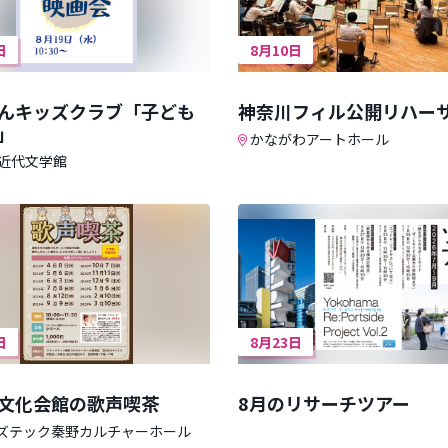
日
8月10日
んキッズクラブ「子ども
神奈川フィル公開リハー
」
かながわアートホール
近代文学館
日
8月23日
文化会館の歌声喫茶
8月のリサーチツアー
ズテック秦野カルチャーホール