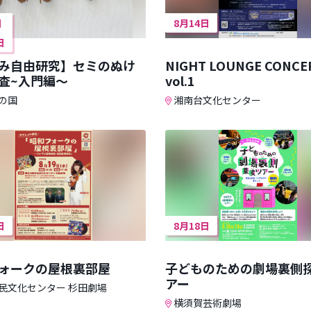
日
8月14日
日
み自由研究】セミのぬけ
NIGHT LOUNGE CONCE
査~入門編～
vol.1
の国
湘南台文化センター
日
8月18日
ォークの屋根裏部屋
子どものための劇場裏側
アー
民文化センター 杉田劇場
横須賀芸術劇場