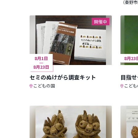
（秦野市
開催中
8月1日
8月23
8月23日
セミのぬけがら調査キット
目指せ
こどもの国
こども