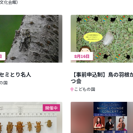
文化会館）
日
8月16日
セミとり名人
【事前申込制】鳥の羽根
つ会
の国
こどもの国
開催中