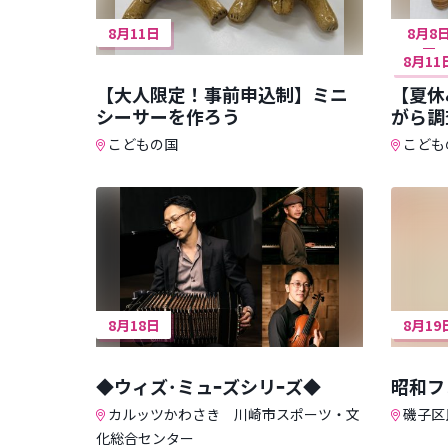
8月11日
8月8
8月11
【大人限定！事前申込制】ミニ
【夏休
シーサーを作ろう
がら調
こどもの国
こども
8月18日
8月19
◆ウィズ･ミュｰズシリｰズ◆
昭和フ
カルッツかわさき 川崎市スポーツ・文
磯子区
化総合センター