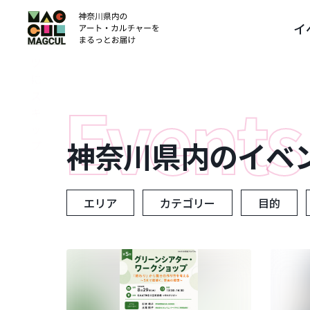
ン
イ
テ
ン
ツ
に
ス
キ
ッ
神奈川県内のイベ
プ
エリア
カテゴリー
目的