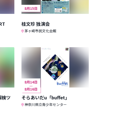
8月15日
RT
桂文珍 独演会
茅ヶ崎市民文化会館
8月14日
8月16日
探検ツ
そらあいだu「buffet」
神奈川県立青少年センター