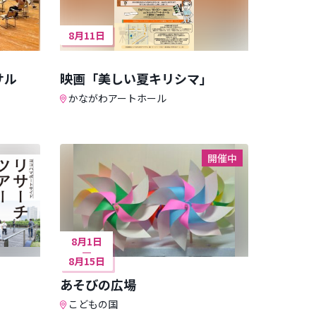
8月11日
サル
映画「美しい夏キリシマ」
かながわアートホール
開催中
8月1日
8月15日
あそびの広場
こどもの国