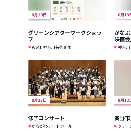
8月29日
8月19
グリーンシアターワークショッ
かなぶ
プ
映画会
KAAT 神奈川芸術劇場
神奈川
8月23日
8月12
修了コンサート
秦野市
かながわアートホール
クアー