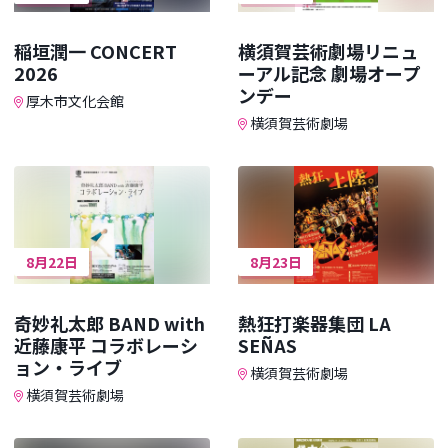
稲垣潤一 CONCERT
横須賀芸術劇場リニュ
2026
ーアル記念 劇場オープ
ンデー
厚木市文化会館
横須賀芸術劇場
8月22日
8月23日
奇妙礼太郎 BAND with
熱狂打楽器集団 LA
近藤康平 コラボレーシ
SEÑAS
ョン・ライブ
横須賀芸術劇場
横須賀芸術劇場