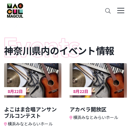
ン
さ
テ
が
ン
す
ツ
に
ス
神奈川県内のイベント情報
キ
ッ
プ
8月22日
8月22日
よこはま合唱アンサン
アカペラ開放区
ブルコンテスト
横浜みなとみらいホール
横浜みなとみらいホール