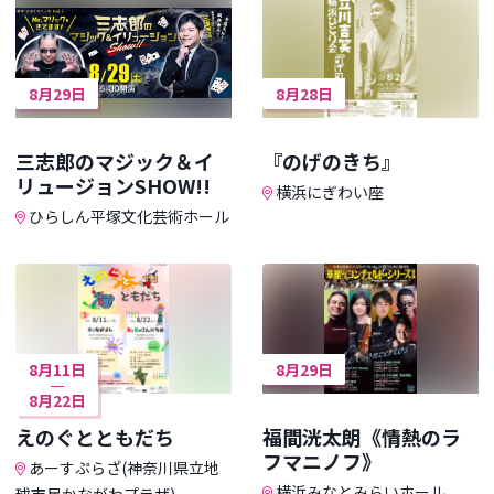
8月29日
8月28日
三志郎のマジック＆イ
『のげのきち』
リュージョンSHOW!!
横浜にぎわい座
ひらしん平塚文化芸術ホール
8月11日
8月29日
8月22日
えのぐとともだち
福間洸太朗《情熱のラ
フマニノフ》
あーすぷらざ(神奈川県立地
横浜みなとみらいホール
球市民かながわプラザ)