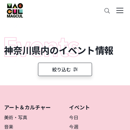
ン
さ
テ
が
ン
す
ツ
に
ス
神奈川県内のイベント情報
キ
ッ
プ
絞り込む
アート＆カルチャー
イベント
美術・写真
今日
音楽
今週