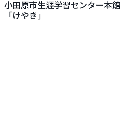
小田原市生涯学習センター本館
「けやき」
箱根・小田原エリア
お問い合わせ
生涯学習センター本館「けやき」は、市民の学習活
動や文化活動を総合的に支援するため、活動の場を
提供するとともに、学習情報の提供、学習相談、自
主的な学習活動の支援などを行う、本市の生涯学習
振興の拠点となる施設です。生涯学習センターに
は、けやきの他に５分館と国府津学習館がありま
す。