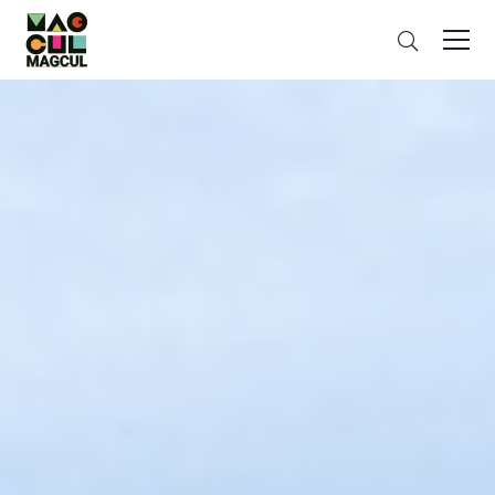
ン
さ
テ
が
ン
す
ツ
に
ス
キ
ッ
プ