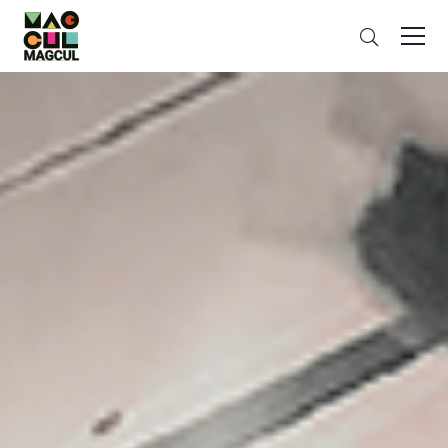
ン
さ
テ
が
ン
す
ツ
に
ス
キ
ッ
プ