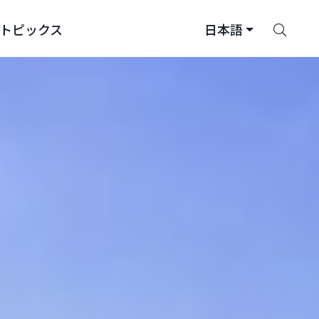
さ
トピックス
日本語
が
す