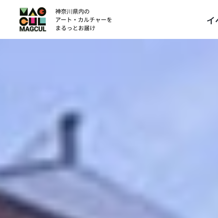
ン
イ
テ
ン
ツ
に
ス
キ
ッ
プ