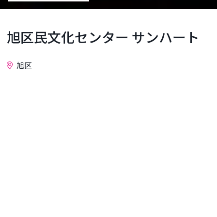
旭区民文化センター サンハート
旭区
お問い合わせ
横浜市旭区民文化センター「サンハート」は、相鉄
線「二俣川駅」直結の二俣川ライフ5Fにあり、交通
アクセス良好な市民(区民)のための文化センターで
す。
〜人を愛するサンハート、人から愛されるサンハー
ト〜