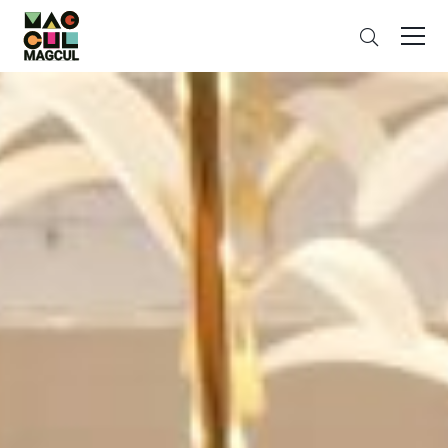
ン
さ
テ
が
ン
す
ツ
に
ス
キ
ッ
プ