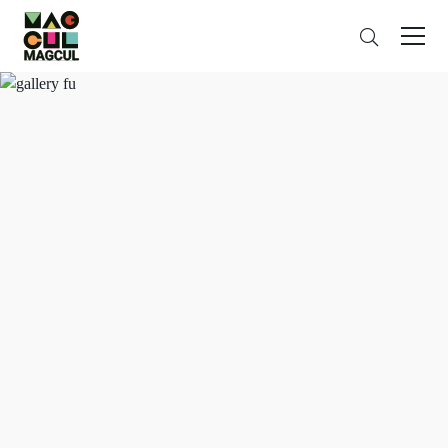
ン
さ
テ
が
ン
す
ツ
に
ス
キ
ッ
プ