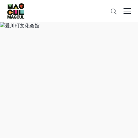
ン
さ
テ
が
ン
す
ツ
に
ス
キ
ッ
プ