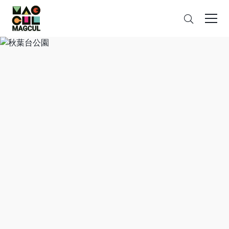
ン
さ
テ
が
ン
す
ツ
に
ス
キ
ッ
プ