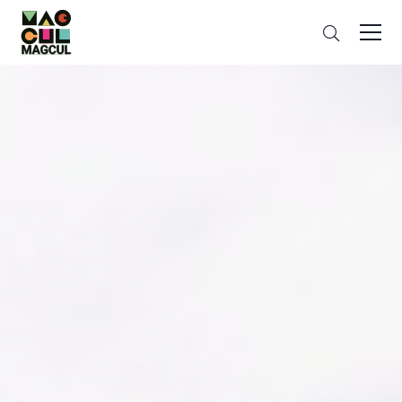
ン
さ
テ
が
ン
す
ツ
に
ス
キ
ッ
プ