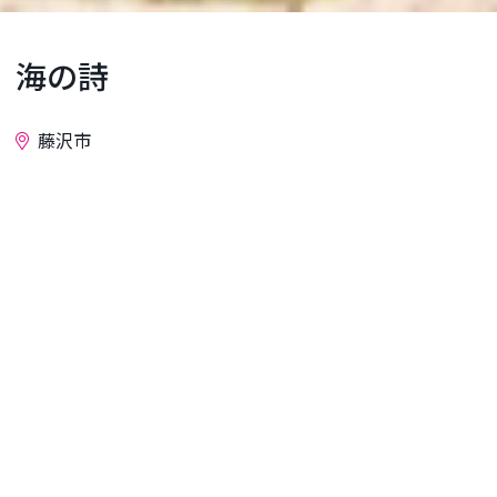
海の詩
藤沢市
お問い合わせ
藤沢市片瀬海岸の片瀬漁港市民交流広場内に設置さ
れた親松英治の彫刻「海の詩」は、海をテーマにし
た力強くやさしい造形が特徴で、市民に親しまれて
います。
詳細情報