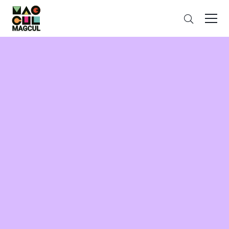
ン
さ
テ
が
ン
す
ツ
に
ス
キ
ッ
プ