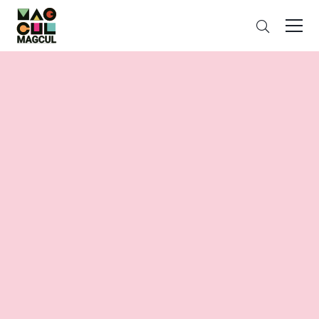
ン
さ
テ
が
ン
す
ツ
に
ス
キ
ッ
プ