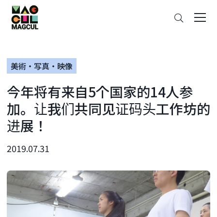
ン
搜
テ
索
ン
ツ
に
美術・写真・映像
ス
キ
今年将有来自5个国家的14人参
ッ
プ
加。让我们共同见证码头工作坊的
进展！
2019.07.31