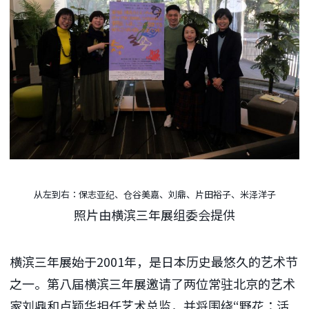
从左到右：保志亚纪、仓谷美嘉、刘鼎、片田裕子、米泽洋子
照片由横滨三年展组委会提供
横滨三年展始于2001年，是日本历史最悠久的艺术节
之一。第八届横滨三年展邀请了两位常驻北京的艺术
家刘鼎和卢颖华担任艺术总监，并将围绕“野花：活