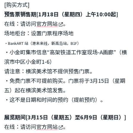
[购买方式]
预售票销售期[1月18日（星期四）上午10:00起]
在线：请访问
官方网站
。
场地柜台：设置门票程序场地
・BankART 站（港未来线，新高岛站，B1F）
・小金町集市信息“高架铁道工作室现场-A画廊”（横
滨市中区小金町1-6）
请注意：横滨美术馆不提供预售门票。
・免费门票不可提前购买。门票将于3月15日（星期
五）起在横滨美术馆发售。
・这不是日期和时间的预约（提前预约）。
展览期间[3月15日（星期五）至6月9日（星期日）]
在线：请访问
官方网站
。