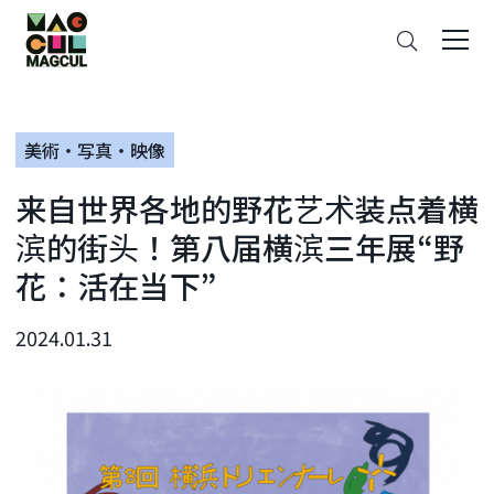
ン
搜
テ
索
ン
ツ
に
美術・写真・映像
ス
キ
来自世界各地的野花艺术装点着横
ッ
プ
滨的街头！第八届横滨三年展“野
花：活在当下”
2024.01.31