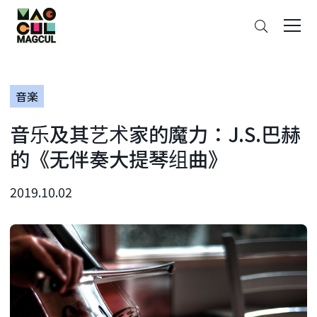
ン
搜
テ
索
ン
ツ
に
音楽
ス
キ
音乐及其艺术家的魔力：J.S.巴赫
ッ
プ
的《无伴奏大提琴组曲》
2019.10.02