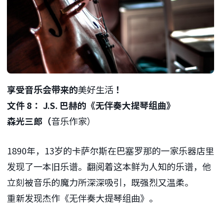
享受
音乐会
带来的
美好生活
！
文件 8：
J.S. 巴赫的
《
无伴奏大提琴组曲
》
森光三郎
（
音乐作家）
1890年，13岁的卡萨尔斯在巴塞罗那的一家乐器店里
发现了一本旧乐谱。翻阅着这本鲜为人知的乐谱，他
立刻被音乐的魔力所深深吸引，既强烈又温柔。
重新发现杰作《无伴奏大提琴组曲》。